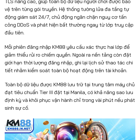
TLS nâng cao, giúp toàn bộ dữ liệu người chơi được bảo
vệ trên từng gói truyền. Hệ thống tường lửa đa tầng tự
động giám sát 24/7, chủ động ngăn chặn nguy cơ tấn
công DDoS và phát hiện bất thường ngay từ lớp truy cập
đầu tiên.
Mỗi phiên đăng nhập KM88 yêu cầu xác thực hai lớp để
giảm thiểu rủi ro chiếm quyền. Ngoài ra nền tảng còn đặt
giới hạn thời lượng đăng nhập, ghi lại lịch sử thao tác chi
tiết nhằm kiểm soát toàn bộ hoạt động trên tài khoản.
Toàn bộ dữ liệu được KM88 lưu trữ tại trung tâm máy chủ
đạt tiêu chuẩn Tier III đặt tại Manila, có khả năng sao lưu
định kỳ và khôi phục vận hành chỉ trong vài phút nếu phát
sinh sự cố.