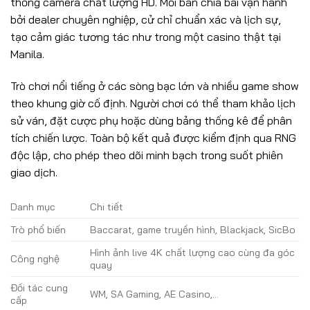
thống camera chất lượng HD. Mỗi bàn chia bài vận hành
bởi dealer chuyên nghiệp, cử chỉ chuẩn xác và lịch sự,
tạo cảm giác tương tác như trong một casino thật tại
Manila.
Trò chơi nổi tiếng ở các sòng bạc lớn và nhiều game show
theo khung giờ cố định. Người chơi có thể tham khảo lịch
sử ván, đặt cược phụ hoặc dùng bảng thống kê để phân
tích chiến lược. Toàn bộ kết quả được kiểm định qua RNG
độc lập, cho phép theo dõi minh bạch trong suốt phiên
giao dịch.
Danh mục
Chi tiết
Trò phổ biến
Baccarat, game truyền hình, Blackjack, SicBo
Hình ảnh live 4K chất lượng cao cùng đa góc
Công nghệ
quay
Đối tác cung
WM, SA Gaming, AE Casino,…
cấp