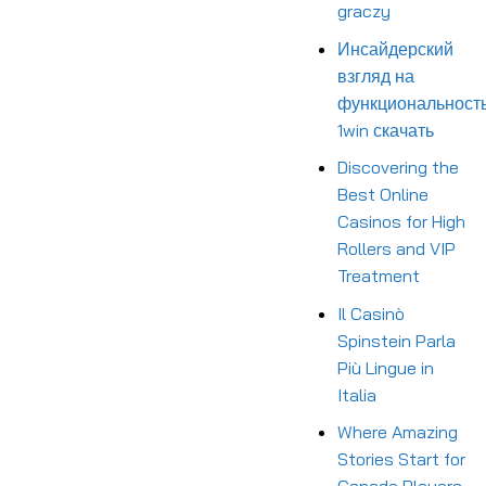
graczy
Инсайдерский
взгляд на
функциональност
1win скачать
Discovering the
Best Online
Casinos for High
Rollers and VIP
Treatment
Il Casinò
Spinstein Parla
Più Lingue in
Italia
Where Amazing
Stories Start for