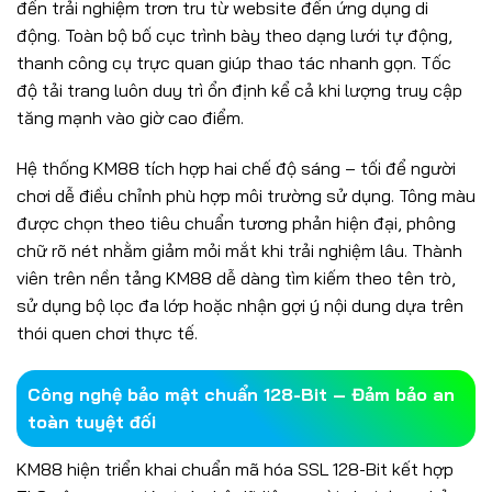
đến trải nghiệm trơn tru từ website đến ứng dụng di
động. Toàn bộ bố cục trình bày theo dạng lưới tự động,
thanh công cụ trực quan giúp thao tác nhanh gọn. Tốc
độ tải trang luôn duy trì ổn định kể cả khi lượng truy cập
tăng mạnh vào giờ cao điểm.
Hệ thống KM88 tích hợp hai chế độ sáng – tối để người
chơi dễ điều chỉnh phù hợp môi trường sử dụng. Tông màu
được chọn theo tiêu chuẩn tương phản hiện đại, phông
chữ rõ nét nhằm giảm mỏi mắt khi trải nghiệm lâu. Thành
viên trên nền tảng KM88 dễ dàng tìm kiếm theo tên trò,
sử dụng bộ lọc đa lớp hoặc nhận gợi ý nội dung dựa trên
thói quen chơi thực tế.
Công nghệ bảo mật chuẩn 128-Bit – Đảm bảo an
toàn tuyệt đối
KM88 hiện triển khai chuẩn mã hóa SSL 128-Bit kết hợp