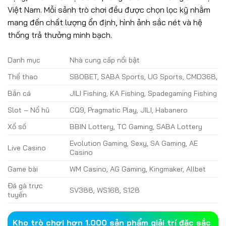
Việt Nam. Mỗi sảnh trò chơi đều được chọn lọc kỹ nhằm
mang đến chất lượng ổn định, hình ảnh sắc nét và hệ
thống trả thưởng minh bạch.
Danh mục
Nhà cung cấp nổi bật
Thể thao
SBOBET, SABA Sports, UG Sports, CMD368,
Bắn cá
JILI Fishing, KA Fishing, Spadegaming Fishing
Slot – Nổ hũ
CQ9, Pragmatic Play, JILI, Habanero
Xổ số
BBIN Lottery, TC Gaming, SABA Lottery
Evolution Gaming, Sexy, SA Gaming, AE
Live Casino
Casino
Game bài
WM Casino, AG Gaming, Kingmaker, Allbet
Đá gà trực
SV388, WS168, S128
tuyến
Kho trò chơi hơn 1.000 sản phẩm giải trí đặc sắc