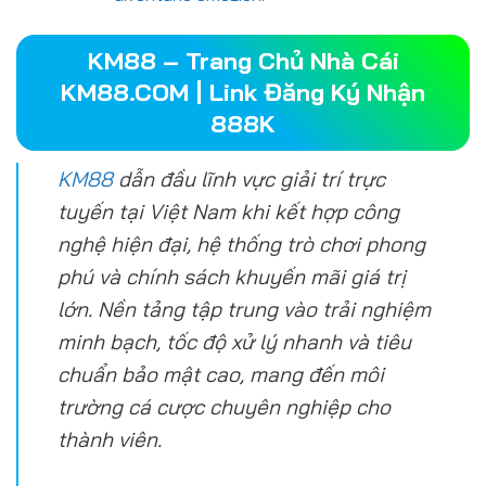
KM88 – Trang Chủ Nhà Cái
KM88.COM | Link Đăng Ký Nhận
888K
KM88
dẫn đầu lĩnh vực giải trí trực
tuyến tại Việt Nam khi kết hợp công
nghệ hiện đại, hệ thống trò chơi phong
phú và chính sách khuyến mãi giá trị
lớn. Nền tảng tập trung vào trải nghiệm
minh bạch, tốc độ xử lý nhanh và tiêu
chuẩn bảo mật cao, mang đến môi
trường cá cược chuyên nghiệp cho
thành viên.