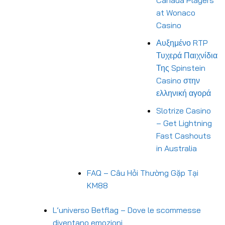
Canada Players
at Wonaco
Casino
Αυξημένο RTP
Τυχερά Παιχνίδια
Της Spinstein
Casino στην
ελληνική αγορά
Slotrize Casino
– Get Lightning
Fast Cashouts
in Australia
FAQ – Câu Hỏi Thường Gặp Tại
KM88
L’universo Betflag – Dove le scommesse
diventano emozioni