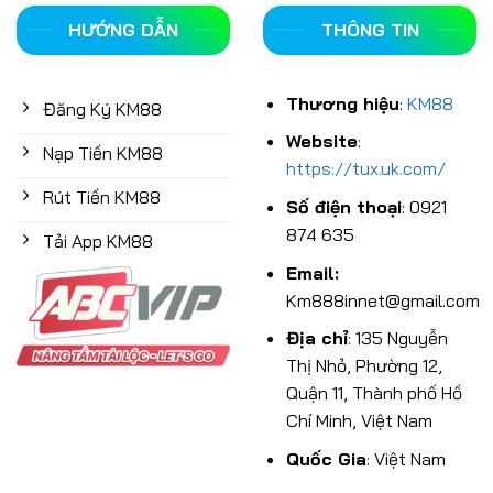
HƯỚNG DẪN
THÔNG TIN
Thương hiệu
:
KM88
Đăng Ký KM88
Website
:
Nạp Tiền KM88
https://tux.uk.com/
Rút Tiền KM88
Số điện thoại
: 0921
874 635
Tải App KM88
Email:
Km888innet@gmail.com
Địa chỉ
:
135 Nguyễn
Thị Nhỏ, Phường 12,
Quận 11, Thành phố Hồ
Chí Minh, Việt Nam
Quốc Gia
: Việt Nam