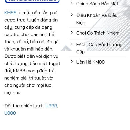
Chính Sách Bảo Mật
KM88
là một nền tảng cá
Điều Khoản Và Điều
cược trực tuyến đáng tin
Kiện
cậy, cung cấp đa dạng
Chơi Có Trách Nhiệm
các trò chơi casino, thể
thao, xổ số, bắn cá, đá gà
FAQ - Câu Hỏi Thường
và khuyến mãi hấp dẫn.
Gặp
Được biết đến với dịch vụ
Liên Hệ KM88
chất lượng, bảo mật tuyệt
đối, KM88 mang đến trải
nghiệm giải trí tuyệt vời
cho người chơi mọi lúc,
mọi nơi.
Đối tác chiến lượt :
U888
,
U888