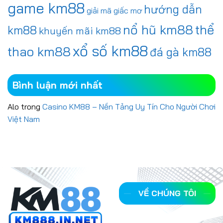
game km88
hướng dẫn
giải mã giấc mơ
nổ hũ km88
thể
km88
khuyến mãi km88
xổ số km88
thao km88
đá gà km88
Bình luận mới nhất
Alo
trong
Casino KM88 – Nền Tảng Uy Tín Cho Người Chơi
Việt Nam
VỀ CHÚNG TÔI