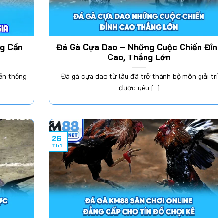
ng Cần
Đá Gà Cựa Dao – Những Cuộc Chiến Đỉn
Cao, Thắng Lớn
yền thống
Đá gà cựa dao từ lâu đã trở thành bộ môn giải trí
được yêu [...]
26
Th1