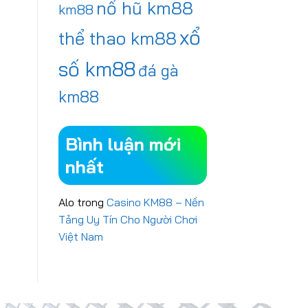
nổ hũ km88
km88
xổ
thể thao km88
số km88
đá gà
km88
Bình luận mới
nhất
Alo
trong
Casino KM88 – Nền
Tảng Uy Tín Cho Người Chơi
Việt Nam