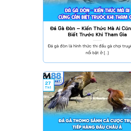
Đá Gà Đòn – Kiến Thức Mà Ai Cũ
Biết Trước Khi Tham Gia
Đá gà đòn là hình thức thi đấu gà chọi tru
nổi bật ở [...]
27
Th1