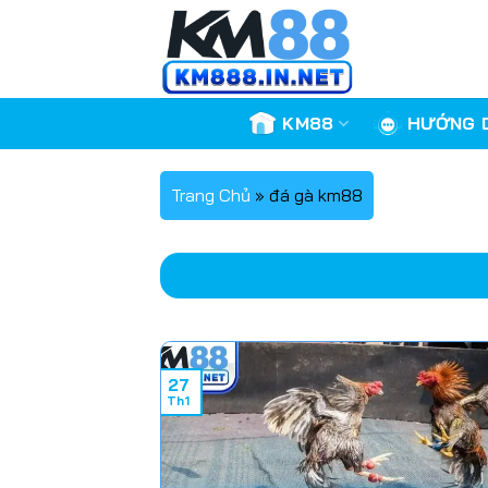
Bỏ
qua
nội
dung
KM88
HƯỚNG 
Trang Chủ
»
đá gà km88
27
Th1