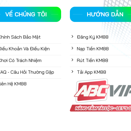
VỀ CHÚNG TÔI
HƯỚNG DẪN
Chính Sách Bảo Mật
Đăng Ký KM88
Điều Khoản Và Điều Kiện
Nạp Tiền KM88
Chơi Có Trách Nhiệm
Rút Tiền KM88
FAQ - Câu Hỏi Thường Gặp
Tải App KM88
Liên Hệ KM88