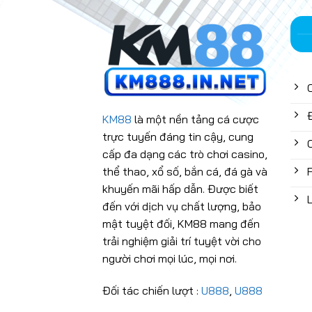
KM88
là một nền tảng cá cược
trực tuyến đáng tin cậy, cung
cấp đa dạng các trò chơi casino,
thể thao, xổ số, bắn cá, đá gà và
khuyến mãi hấp dẫn. Được biết
đến với dịch vụ chất lượng, bảo
mật tuyệt đối, KM88 mang đến
trải nghiệm giải trí tuyệt vời cho
người chơi mọi lúc, mọi nơi.
Đối tác chiến lượt :
U888
,
U888